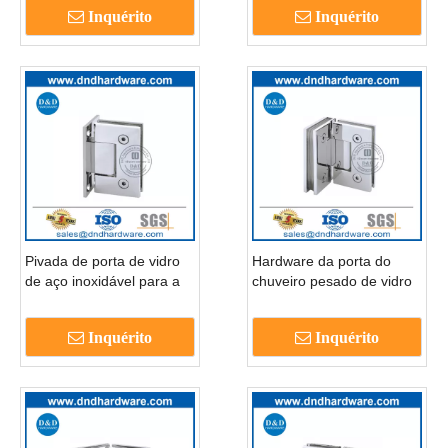
Inquérito
Inquérito
Hinges-DDGH003
ddgh004
Pivada de porta de vidro
Hardware da porta do
de aço inoxidável para a
chuveiro pesado de vidro
porta do chuveiro de vidro
dobradiças para portas de
DDGH001
chuveiro sem moldura-
Inquérito
Inquérito
ddgh002