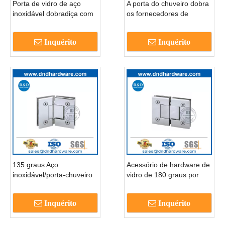
Porta de vidro de aço
A porta do chuveiro dobra
inoxidável dobradiça com
os fornecedores de
dobradiça da porta de
dobradiças da porta do
vidro dobradiça de vidro
chuveiro de vidro
Inquérito
Inquérito
DDGH001
DDGH002
135 graus Aço
Acessório de hardware de
inoxidável/porta-chuveiro
vidro de 180 graus por
Tipos de dobradiça de
porta de chuveiro sem
porta de vidro DDGH003
moldura Hinges-DDGH004
Inquérito
Inquérito