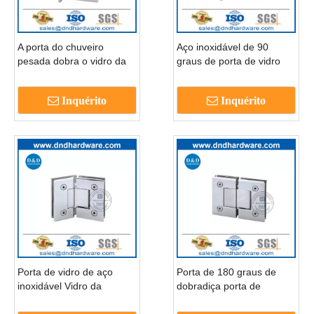
A porta do chuveiro
Aço inoxidável de 90
pesada dobra o vidro da
graus de porta de vidro
porta do chuveiro
Hinges-DDGH002
Hardware-ddgh001
Inquérito
Inquérito
Porta de vidro de aço
Porta de 180 graus de
inoxidável Vidro da
dobradiça porta de
dobradiça de dobradiça a
chuveiro de vidro com
vidro da porta do chuveiro
dobradiças para banheiro-