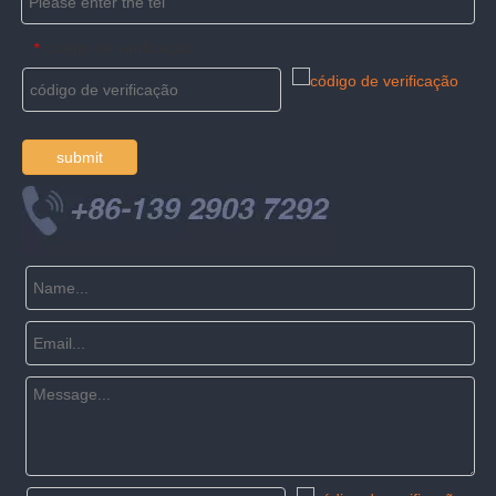
código de verificação
*
submit