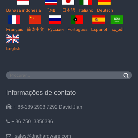
Bahasa indonesia
ไทย
日本語
Italiano
Deutsch
Français
简体中文
Pусский
Português
Español
العربية
English
Pesquisar
Informações de contato

: + 86-139 2903 7292 David Jian
:
+ 86-750- 3856396

: sales@dndhardware.com