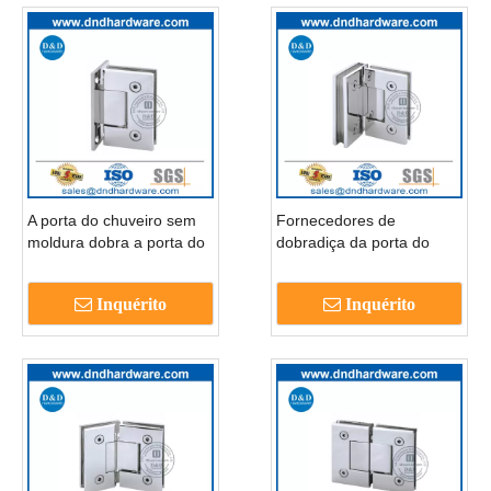
A porta do chuveiro sem
Fornecedores de
moldura dobra a porta do
dobradiça da porta do
chuveiro cromo dobra de
chuveiro Tipos de porta de
vidro para parede-
vidro de aço inoxidável
Inquérito
Inquérito
ddgh001