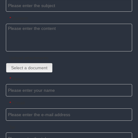
Content
*
Upload attachments
Select a document
Name
*
E-mail
*
Tel