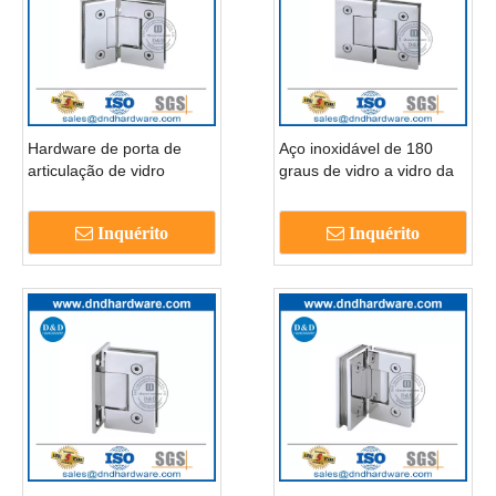
Hardware de porta de
Aço inoxidável de 180
articulação de vidro
graus de vidro a vidro da
dobradiças de vidro de
porta de chuveiro
aço inoxidável para porta
DDGH004
Inquérito
Inquérito
de chuveiro-ddgh003