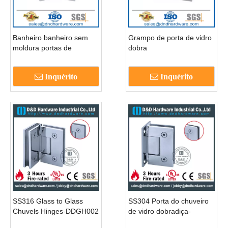
Banheiro banheiro sem
Grampo de porta de vidro
moldura portas de
dobra
chuveiro de porta para
porta de vidro-ddgh003
Inquérito
Inquérito
SS316 Glass to Glass
SS304 Porta do chuveiro
Chuvels Hinges-DDGH002
de vidro dobradiça-
ddgh001