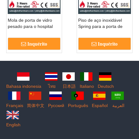
Mola de porta de vidro
Piso de aço inoxidável
pesado para o hospital
Spring para a porta de
Double Door-DDFS222
vidro do hotel -ddfs220
Inquérito
Inquérito
Bahasa indonesia
ไทย
日本語
Italiano
Deutsch
Français
简体中文
Pусский
Português
Español
العربية
English