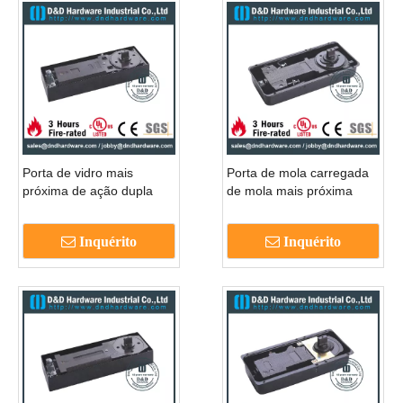
Porta de vidro mais
Porta de mola carregada
próxima de ação dupla
de mola mais próxima
mola para porta interior de
para a entrada de vidro
vidro-ddfs322
DDFS312
Inquérito
Inquérito