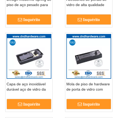
piso de aço pesado para
vidro de alta qualidade
porta de vidro DDFS322
Spring para o escritório
DDFS312
Inquérito
Inquérito
Capa de aço inoxidável
Mola de piso de hardware
durável aço de vidro da
de porta de vidro com
porta da frente da porta
capa de aço inoxidável-
da frente Spring-ddfs220
DDFS222
Inquérito
Inquérito