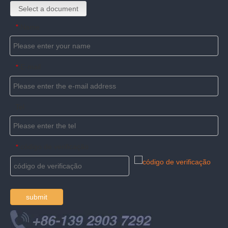
Select a document
Name
*
E-mail
*
Tel
código de verificação
*
submit