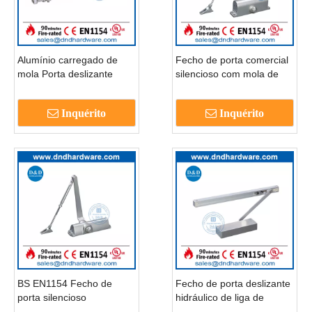
Alumínio carregado de
Fecho de porta comercial
mola Porta deslizante
silencioso com mola de
escondida mais perto-
alumínio de segurança-
DDDC005
DDDC006
Inquérito
Inquérito
BS EN1154 Fecho de
Fecho de porta deslizante
porta silencioso
hidráulico de liga de
automático hidráulico à
alumínio fundido-