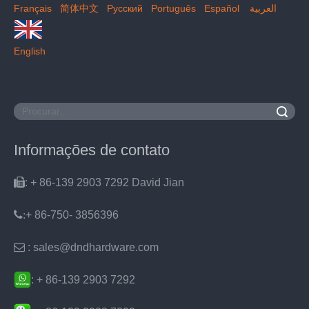
Français
简体中文
Pусский
Português
Español
العربية
English
Pesquisar
Informações de contato

: + 86-139 2903 7292 David Jian
:
+ 86-750- 3856396

: sales@dndhardware.com
: + 86-139 2903 7292