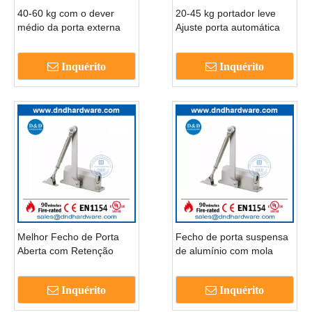
40-60 kg com o dever
20-45 kg portador leve
médio da porta externa
Ajuste porta automática
ajustável mais perto-
mais próxima-DDDC001
DDDC002
Inquérito
Inquérito
Melhor Fecho de Porta
Fecho de porta suspensa
Aberta com Retenção
de alumínio com mola
Ajustável de Alumínio-
forte-DDDC002
DDDC001
Inquérito
Inquérito