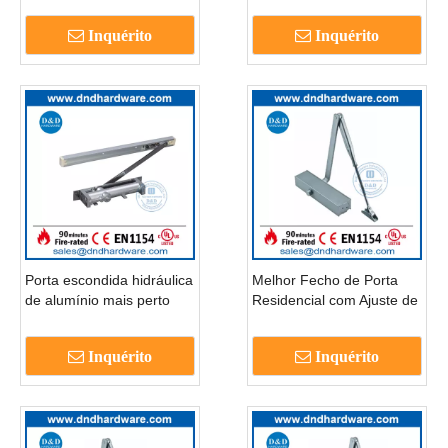
prova de fogo BS EN1154-
DDDC008
Inquérito
Inquérito
DDDC007
Porta escondida hidráulica
Melhor Fecho de Porta
de alumínio mais perto
Residencial com Ajuste de
para deslizar a porta-
Mola de Alumínio-
dddc009
DDDC010
Inquérito
Inquérito