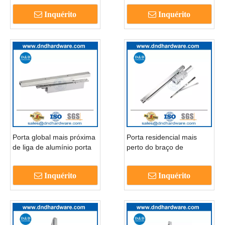
perto-dddc004
perto DDDC049
Inquérito
Inquérito
Porta global mais próxima
Porta residencial mais
de liga de alumínio porta
perto do braço de
mais perto com check-
deslizamento elétrico de
dddc047
ferro fundido Porta de
Inquérito
Inquérito
deslizamento mais perto-
DDDC048