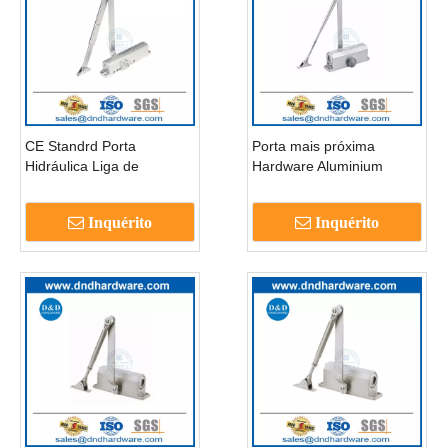
CE Standrd Porta
Porta mais próxima
Hidráulica Liga de
Hardware Aluminium
alumínio mais próxima
Lelloy Door mais perto
Closers de porta
com Hold Open-DDDC003
Inquérito
Inquérito
automática-DDDC046