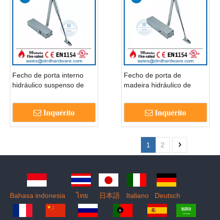
Fecho de porta interno
Fecho de porta de
hidráulico suspenso de
madeira hidráulico de
alumínio silencioso-
alumínio de segurança de
DDDC011
180 graus-DDDC012
Inquérito
Inquérito
1
2
Bahasa indonesia
ไทย
日本語
Italiano
Deutsch