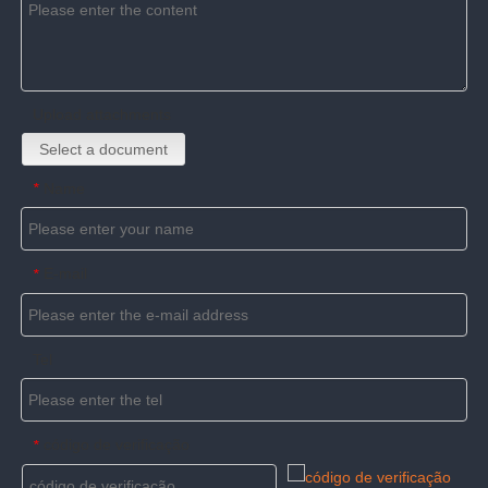
Upload attachments
Select a document
Name
*
E-mail
*
Tel
código de verificação
*