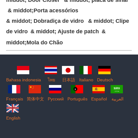
middot; Door Closer
& middot; placa de sinal
& middot;
Porta acessórios
& middot; Dobradiça de vidro
& middot; Clipe
de vidro
& middot; Ajuste de patch
&
middot;
Mola do Chão
Bahasa indonesia
ไทย
日本語
Italiano
Deutsch
Français
简体中文
Pусский
Português
Español
العربية
English