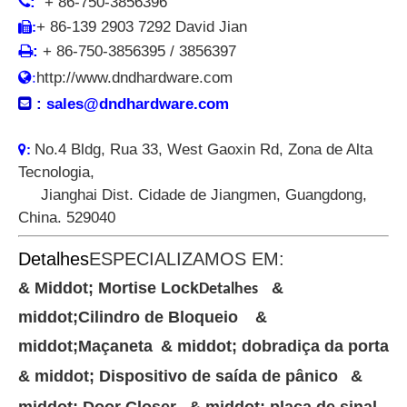

:
+ 86-750-3856396
+ 86-139 2903 7292 David Jian
:


:
+ 86-750-3856395 / 3856397
:
http://www.dndhardware.com

:
sales@dndhardware.com
No.4 Bldg, Rua 33, West Gaoxin Rd, Zona de Alta
:

Tecnologia,
Jianghai Dist. Cidade de Jiangmen, Guangdong,
China. 529040
Detalhes
ESPECIALIZAMOS EM:
& Middot; Mortise Lock
&
Detalhes
middot;
Cilindro de Bloqueio
&
middot;
Maçaneta
& middot; dobradiça da porta
& middot; Dispositivo de saída de pânico
&