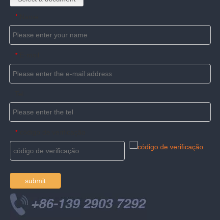
Name
*
E-mail
*
Tel
código de verificação
*
submit